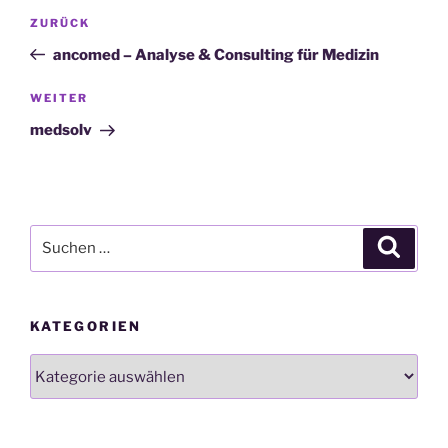
Beitragsnavigation
Vorheriger
ZURÜCK
Beitrag
ancomed – Analyse & Consulting für Medizin
Nächster
WEITER
Beitrag
medsolv
Suchen
Suche
nach:
KATEGORIEN
Kategorien