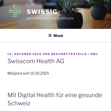
Zum
Inhalt
SWISSIG
springen
grow innovations in healthcare
Menü
VERÖFFENTLICHT
15. OKTOBER 2015
VON
GESCHÄFTSSTELLE / GBU
AM
Swisscom Health AG
Mitglied seit 15.10.2015
Mit Digital Health für eine gesunde
Schweiz