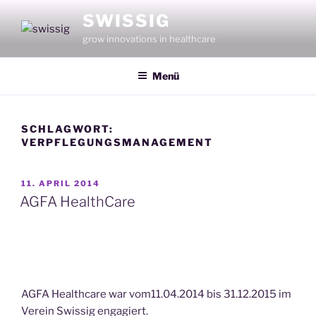
Zum
SWISSIG
Inhalt
grow innovations in healthcare
springen
Menü
SCHLAGWORT:
VERPFLEGUNGSMANAGEMENT
VERÖFFENTLICHT
11. APRIL 2014
AM
AGFA HealthCare
AGFA Healthcare war vom11.04.2014 bis 31.12.2015 im
Verein Swissig engagiert.