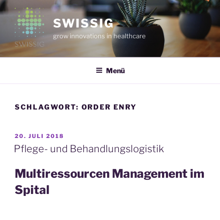
Zum
Inhalt
SWISSIG
springen
grow innovations in healthcare
Menü
SCHLAGWORT:
ORDER ENRY
VERÖFFENTLICHT
20. JULI 2018
AM
Pflege- und Behandlungslogistik
Multiressourcen Management im
Spital