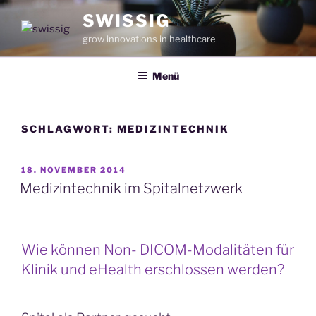
Zum
SWISSIG
Inhalt
grow innovations in healthcare
springen
Menü
SCHLAGWORT:
MEDIZINTECHNIK
VERÖFFENTLICHT
18. NOVEMBER 2014
AM
Medizintechnik im Spitalnetzwerk
Wie können Non- DICOM-Modalitäten für
Klinik und eHealth erschlossen werden?