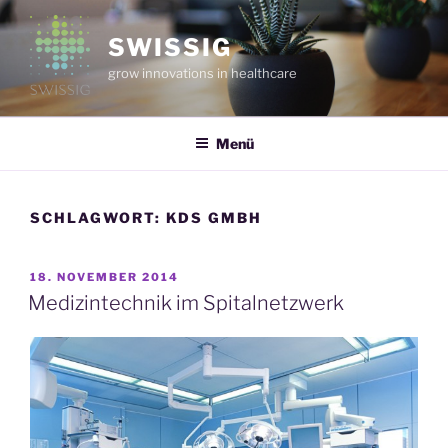
Zum
Inhalt
SWISSIG
springen
grow innovations in healthcare
Menü
SCHLAGWORT:
KDS GMBH
VERÖFFENTLICHT
18. NOVEMBER 2014
AM
Medizintechnik im Spitalnetzwerk