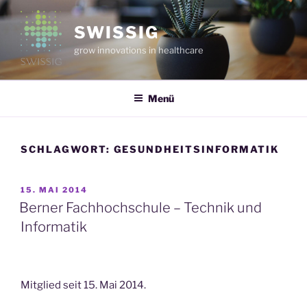
Zum
Inhalt
SWISSIG
springen
grow innovations in healthcare
Menü
SCHLAGWORT:
GESUNDHEITSINFORMATIK
VERÖFFENTLICHT
15. MAI 2014
AM
Berner Fachhochschule – Technik und
Informatik
Mitglied seit 15. Mai 2014.