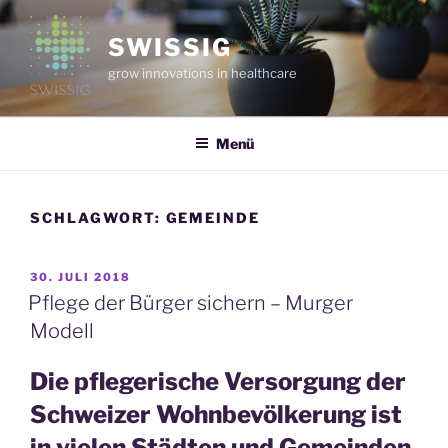
Zum
Inhalt
SWISSIG
springen
grow innovations in healthcare
Menü
SCHLAGWORT:
GEMEINDE
VERÖFFENTLICHT
30. JULI 2018
AM
Pflege der Bürger sichern – Murger
Modell
Die pflegerische Versorgung der
Schweizer Wohnbevölkerung ist
in vielen Städten und Gemeinden