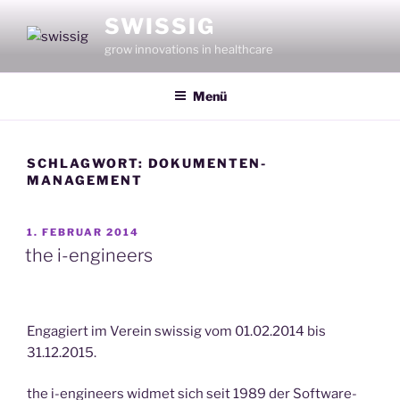
Zum
SWISSIG
Inhalt
grow innovations in healthcare
springen
Menü
SCHLAGWORT:
DOKUMENTEN-
MANAGEMENT
VERÖFFENTLICHT
1. FEBRUAR 2014
AM
the i-engineers
Engagiert im Verein swissig vom 01.02.2014 bis
31.12.2015.
the i-engineers widmet sich seit 1989 der Software-