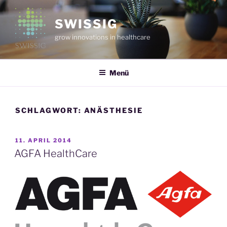
Zum
Inhalt
SWISSIG
springen
grow innovations in healthcare
Menü
SCHLAGWORT:
ANÄSTHESIE
VERÖFFENTLICHT
11. APRIL 2014
AM
AGFA HealthCare